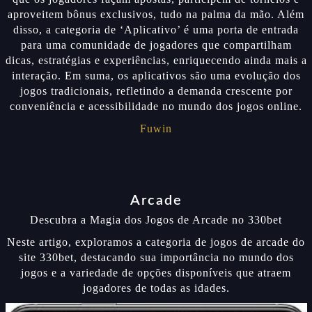
aproveitem bônus exclusivos, tudo na palma da mão. Além
disso, a categoria de ‘Aplicativo’ é uma porta de entrada
para uma comunidade de jogadores que compartilham
dicas, estratégias e experiências, enriquecendo ainda mais a
interação. Em suma, os aplicativos são uma evolução dos
jogos tradicionais, refletindo a demanda crescente por
conveniência e acessibilidade no mundo dos jogos online.
Fuwin
Arcade
Descubra a Magia dos Jogos de Arcade no 330bet
Neste artigo, exploramos a categoria de jogos de arcade do
site 330bet, destacando sua importância no mundo dos
jogos e a variedade de opções disponíveis que atraem
jogadores de todas as idades.