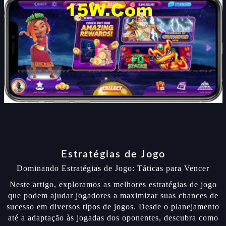
Estratégias de Jogo
Dominando Estratégias de Jogo: Táticas para Vencer
Neste artigo, exploramos as melhores estratégias de jogo
que podem ajudar jogadores a maximizar suas chances de
sucesso em diversos tipos de jogos. Desde o planejamento
até a adaptação às jogadas dos oponentes, descubra como