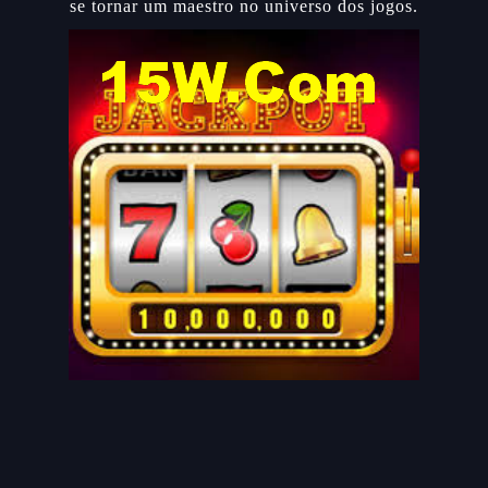
se tornar um maestro no universo dos jogos.