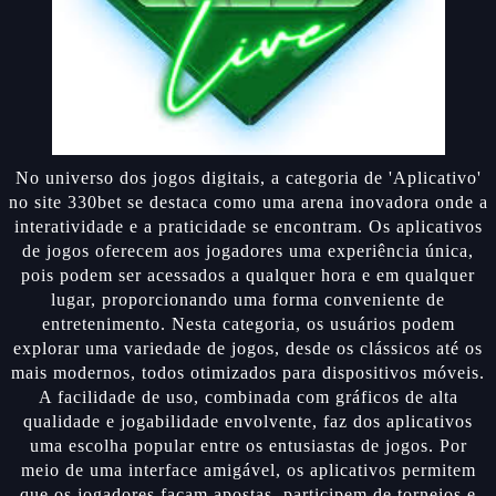
No universo dos jogos digitais, a categoria de 'Aplicativo'
no site 330bet se destaca como uma arena inovadora onde a
interatividade e a praticidade se encontram. Os aplicativos
de jogos oferecem aos jogadores uma experiência única,
pois podem ser acessados a qualquer hora e em qualquer
lugar, proporcionando uma forma conveniente de
entretenimento. Nesta categoria, os usuários podem
explorar uma variedade de jogos, desde os clássicos até os
mais modernos, todos otimizados para dispositivos móveis.
A facilidade de uso, combinada com gráficos de alta
qualidade e jogabilidade envolvente, faz dos aplicativos
uma escolha popular entre os entusiastas de jogos. Por
meio de uma interface amigável, os aplicativos permitem
que os jogadores façam apostas, participem de torneios e