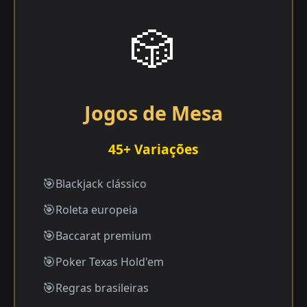
🎲
Jogos de Mesa
45+ Variações
Blackjack clássico
Roleta europeia
Baccarat premium
Poker Texas Hold'em
Regras brasileiras