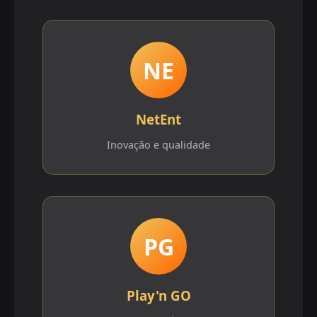
NE
NetEnt
Inovação e qualidade
PG
Play'n GO