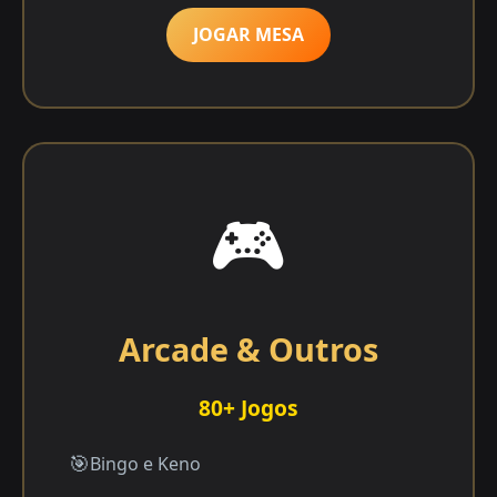
JOGAR MESA
🎮
Arcade & Outros
80+ Jogos
Bingo e Keno