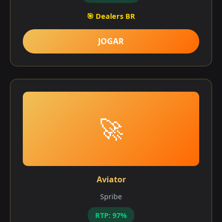
🎯 Dealers BR
JOGAR
🚀
Aviator
Spribe
RTP: 97%