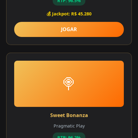
RTP: 96.5%
💰 Jackpot: R$ 45.280
JOGAR
🍭
Sweet Bonanza
Pragmatic Play
RTP: 96.2%