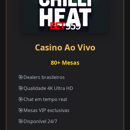
Casino Ao Vivo
80+ Mesas
Dealers brasileiros
Qualidade 4K Ultra HD
Chat em tempo real
Mesas VIP exclusivas
Disponível 24/7