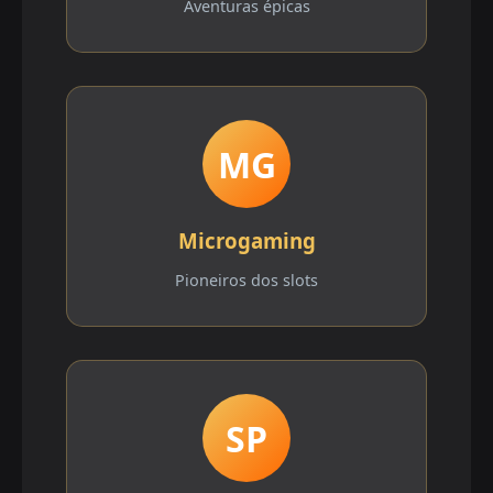
Aventuras épicas
MG
Microgaming
Pioneiros dos slots
SP