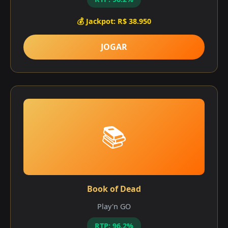
💰 Jackpot: R$ 38.950
JOGAR
📚
Book of Dead
Play'n GO
RTP: 96.2%