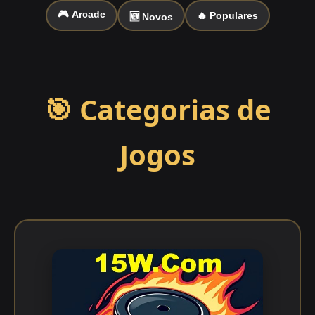
🎮 Arcade
🔥 Populares
🆕 Novos
🎯 Categorias de
Jogos