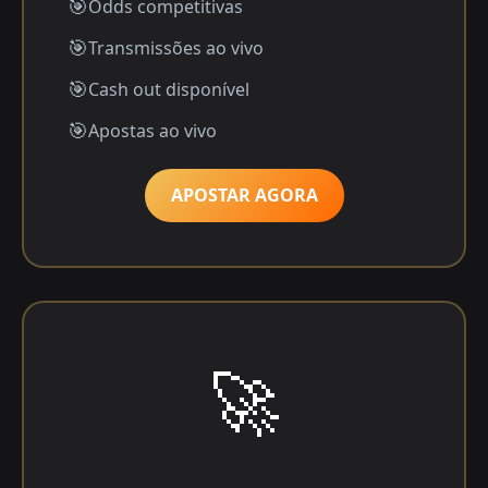
Odds competitivas
Transmissões ao vivo
Cash out disponível
Apostas ao vivo
APOSTAR AGORA
🚀