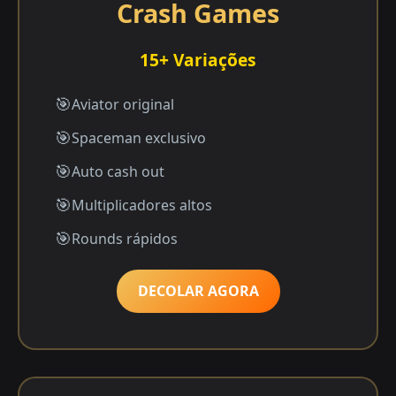
Crash Games
15+ Variações
Aviator original
Spaceman exclusivo
Auto cash out
Multiplicadores altos
Rounds rápidos
DECOLAR AGORA