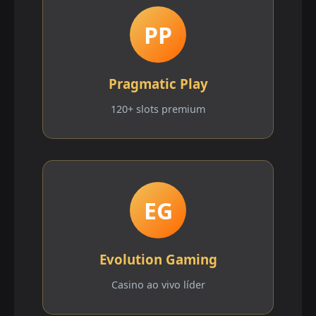
PP
Pragmatic Play
120+ slots premium
EG
Evolution Gaming
Casino ao vivo líder