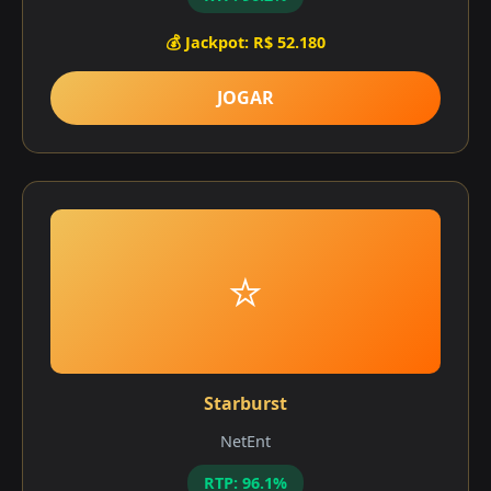
💰 Jackpot: R$ 52.180
JOGAR
⭐
Starburst
NetEnt
RTP: 96.1%