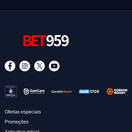
Ofertas especiais
Promoções
Aplicativo móvel