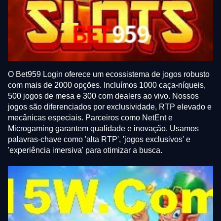
O Bet959 Login oferece um ecossistema de jogos robusto
com mais de 2000 opções. Incluímos 1000 caça-níqueis,
500 jogos de mesa e 300 com dealers ao vivo. Nossos
jogos são diferenciados por exclusividade, RTP elevado e
mecânicas especiais. Parceiros como NetEnt e
Microgaming garantem qualidade e inovação. Usamos
palavras-chave como 'alta RTP', 'jogos exclusivos' e
'experiência imersiva' para otimizar a busca.