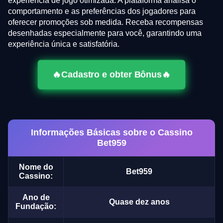
experiência de jogo otimizada. A plataforma analisa o
comportamento e as preferências dos jogadores para
oferecer promoções sob medida. Receba recompensas
desenhadas especialmente para você, garantindo uma
experiência única e satisfatória.
🔥Cadastro e obter Bônus🔥
Informações Básicas sobre o Cassino
Bet959
Nome do
Bet959
Cassino:
Ano de
Quase dez anos
Fundação: