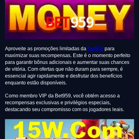
Aproveite as promoções limitadas da
Bet959
para
maximizar suas recompensas. Este é o momento perfeito
para garantir bônus adicionais e aumentar suas chances
de vitória. Com ofertas que não duram para sempre, é
essencial agir rapidamente e desfrutar dos benefícios
enquanto estão disponíveis.
Como membro VIP da Bet959, você obtém acesso a
recompensas exclusivas e privilégios especiais,
destacando seu compromisso com os jogadores leais.