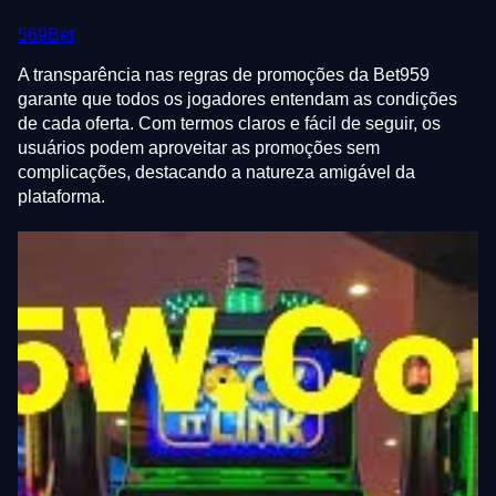
569Bet
A transparência nas regras de promoções da Bet959
garante que todos os jogadores entendam as condições
de cada oferta. Com termos claros e fácil de seguir, os
usuários podem aproveitar as promoções sem
complicações, destacando a natureza amigável da
plataforma.