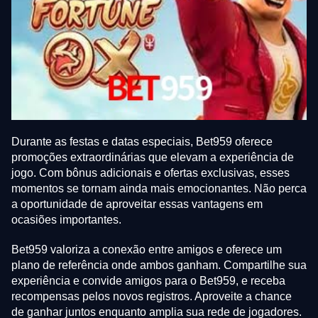
Durante as festas e datas especiais, Bet959 oferece
promoções extraordinárias que elevam a experiência de
jogo. Com bônus adicionais e ofertas exclusivas, esses
momentos se tornam ainda mais emocionantes. Não perca
a oportunidade de aproveitar essas vantagens em
ocasiões importantes.
Bet959 valoriza a conexão entre amigos e oferece um
plano de referência onde ambos ganham. Compartilhe sua
experiência e convide amigos para o Bet959, e receba
recompensas pelos novos registros. Aproveite a chance
de ganhar juntos enquanto amplia sua rede de jogadores.