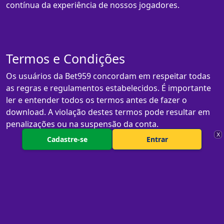
contínua da experiência de nossos jogadores.
Termos e Condições
Os usuários da Bet959 concordam em respeitar todas
as regras e regulamentos estabelecidos. É importante
ler e entender todos os termos antes de fazer o
download. A violação destes termos pode resultar em
penalizações ou na suspensão da conta.
X
Cadastre-se
Entrar