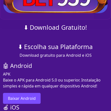
⬇️ Download Gratuito!
⬇️ Escolha sua Plataforma
Download gratuito para Android e iOS
🤖 Android
APK
Baixe o APK para Android 5.0 ou superior. Instalação
simples e rápida em qualquer dispositivo Android!
Baixar Android
🍎 iOS