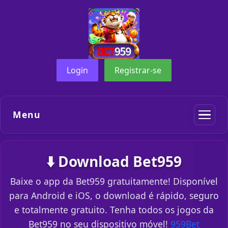
Login
Registrar-se
Menu
⬇️ Download Bet959
Baixe o app da Bet959 gratuitamente! Disponível
para Android e iOS, o download é rápido, seguro
e totalmente gratuito. Tenha todos os jogos da
Bet959 no seu dispositivo móvel!
959Bet