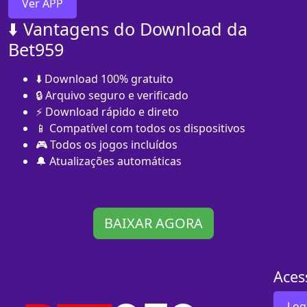
Ver APP
⬇️ Vantagens do Download da
Bet959
⬇️ Download 100% gratuito
🔒 Arquivo seguro e verificado
⚡ Download rápido e direto
📱 Compatível com todos os dispositivos
🎮 Todos os jogos incluídos
🔔 Atualizações automáticas
BAIXAR AGORA
Aces
Log