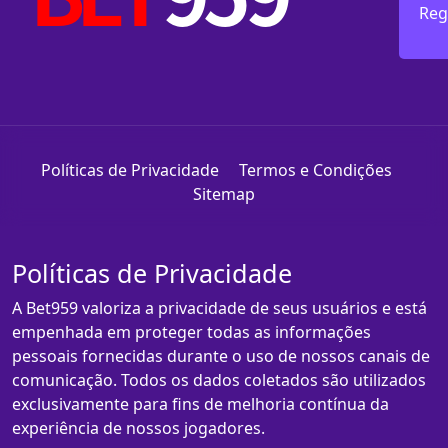
Reg
Políticas de Privacidade
Termos e Condições
Sitemap
Políticas de Privacidade
A Bet959 valoriza a privacidade de seus usuários e está
empenhada em proteger todas as informações
pessoais fornecidas durante o uso de nossos canais de
comunicação. Todos os dados coletados são utilizados
exclusivamente para fins de melhoria contínua da
experiência de nossos jogadores.