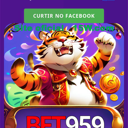
CURTIR NO FACEBOOK